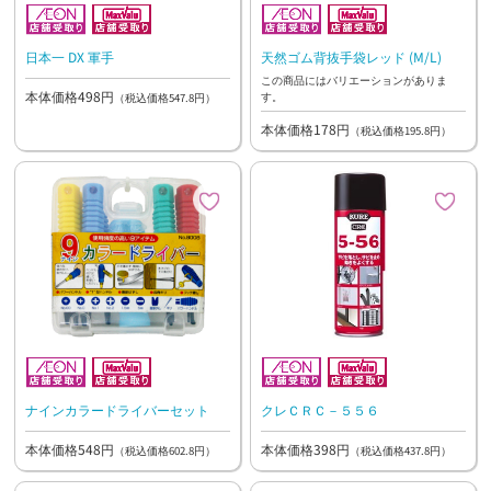
日本一 DX 軍手
天然ゴム背抜手袋レッド (M/L)
この商品にはバリエーションがありま
本体価格498円
す。
（税込価格547.8円）
本体価格178円
（税込価格195.8円）
ナインカラードライバーセット
クレＣＲＣ－５５６
本体価格548円
本体価格398円
（税込価格602.8円）
（税込価格437.8円）