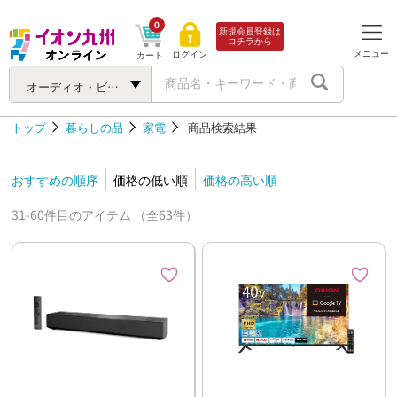
0
新規会員登録は
コチラから
メニュー
ログイン
カート
オーディオ・ビジュアル機器
トップ
暮らしの品
家電
商品検索結果
おすすめの順序
価格の低い順
価格の高い順
31-60件目のアイテム （全63件）