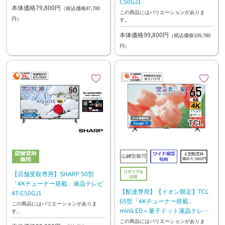
C50GJ1
本体価格79,800円
（税込価格87,780
この商品にはバリエーションがありま
円）
す。
本体価格99,800円
（税込価格109,780
円）
【店舗受取専用】SHARP 50型
「4Kチューナー搭載」液晶テレビ
【配達専用】【イオン限定】TCL
4T-C50GJ1
65型「4Kチューナー搭載」
この商品にはバリエーションがありま
miniLED＋量子ドット液晶テレビ
す。
65C6KS
この商品にはバリエーションがありま