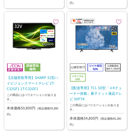
円）
【店舗受取専用】SHARP 32型ハ
イビジョンスマートテレビ 2T-
【配達専用】TCL 50型「４Kチュ
C32GF1 2T-C32GF1
ーナー搭載」量子ドット液晶テレ
この商品にはバリエーションがありま
ビ 50P7K
す。
この商品にはバリエーションがありま
本体価格50,800円
（税込価格55,880
す。
円）
本体価格54,800円
（税込価格60,280
円）