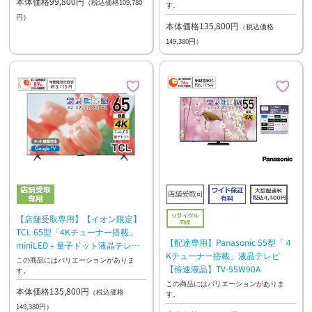
本体価格99,800円
（税込価格109,780
す。
円）
本体価格135,800円
（税込価格
149,380円）
【店舗受取専用】【イオン限定】
TCL 65型「4Kチューナー搭載」
【配達専用】Panasonic 55型「４
miniLED＋量子ドット液晶テレビ
Kチューナー搭載」液晶テレビ
65C6KS
この商品にはバリエーションがありま
【倍速液晶】TV-55W90A
す。
この商品にはバリエーションがありま
本体価格135,800円
（税込価格
す。
149,380円）