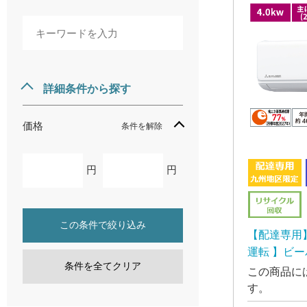
詳細条件から探す
価格
条件を解除
円
円
この条件で絞り込み
【配達専用
運転 】ビー
4.0kw
条件を全てクリア
この商品に
す。