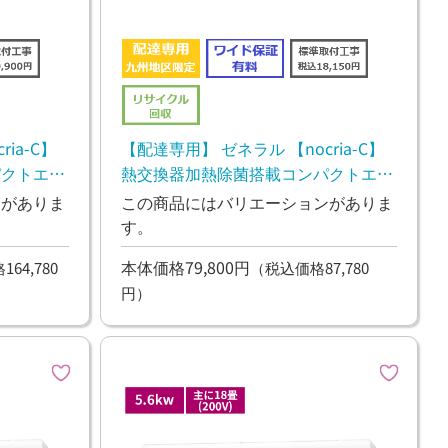
ia-C】
【配達専用】 ゼネラル 【nocria-C】
パクトエア
熱交換器加熱除菌搭載コンパクトエア
コン 2.2kw
ンがありま
この商品にはバリエーションがありま
す。
本体価格79,800円
64,780
（税込価格87,780
円）