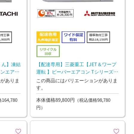
くん】凍結
【配達専用】三菱重工【JET＆ワープ
ーンエアコ
運転 】ビーバーエアコン Tシリーズ
2.8kw
ンがありま
この商品にはバリエーションがありま
す。
本体価格89,800円
64,780
（税込価格98,780
円）