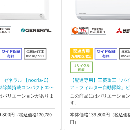
ゼネラル 【nocria-C】
【配達専用】三菱重工「バ
熱除菌搭載コンパクトエア
ア・フィルター自動掃除」
アコン Rシリーズ 4.0kw
はバリエーションがありま
この商品にはバリエーショ
す。
,800円
本体価格139,800円
（税込価格120,780
（税込価格1
円）