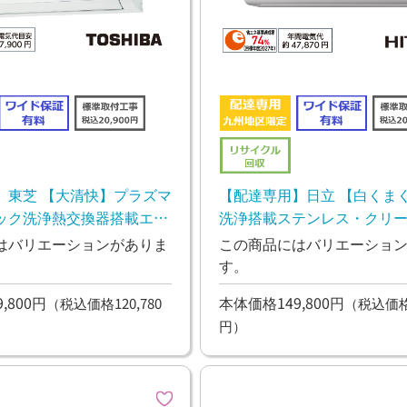
】東芝 【大清快】プラズマ
【配達専用】日立 【白くま
ック洗浄熱交換器搭載エア
洗浄搭載ステンレス・クリ
ン Dシリーズ 4.0kw
はバリエーションがありま
この商品にはバリエーショ
す。
,800円
本体価格149,800円
（税込価格120,780
（税込価格1
円）