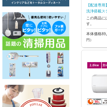
【配達専用
洗浄搭載ス
ン Dシリーズ
この商品に
す。
本体価格89,
円）