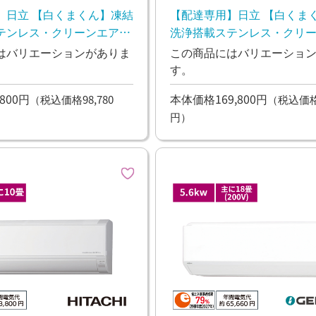
】日立 【白くまくん】凍結
【配達専用】日立 【白くま
テンレス・クリーンエアコ
洗浄搭載ステンレス・クリ
 2.2kw
ン Dシリーズ 5.6kw
はバリエーションがありま
この商品にはバリエーショ
す。
800円
本体価格169,800円
（税込価格98,780
（税込価格1
円）