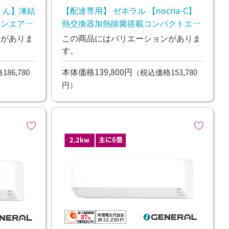
くん】凍結
【配達専用】 ゼネラル 【nocria-C】
ーンエアコ
熱交換器加熱除菌搭載コンパクトエア
コン 4.0kw
ンがありま
この商品にはバリエーションがありま
す。
本体価格139,800円
86,780
（税込価格153,780
円）