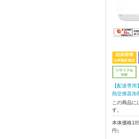
【配達専用】 
熱交換器加
コン 2.8kw
この商品に
す。
本体価格109
円）