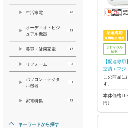
生活家電
70
オーディオ・ビジ
63
ュアル機器
美容・健康家電
17
【配達専用
リフォーム
8
空清＋マジ
コン4.0kw
この商品に
パソコン・デジタ
1
す。
ル機器
本体価格109
家電特集
62
円）
キーワードから探す