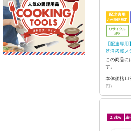
【配達専用
洗浄搭載ス
ン Dシリーズ
この商品に
す。
本体価格119
円）