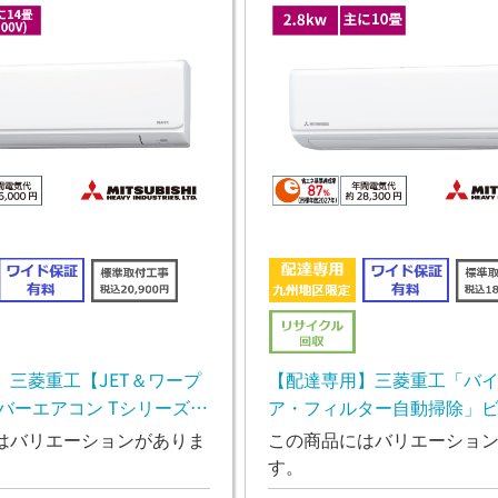
】三菱重工【JET＆ワープ
【配達専用】三菱重工「バ
バーエアコン Tシリーズ
ア・フィルター自動掃除」
アコン Rシリーズ 2.8kw
はバリエーションがありま
この商品にはバリエーショ
す。