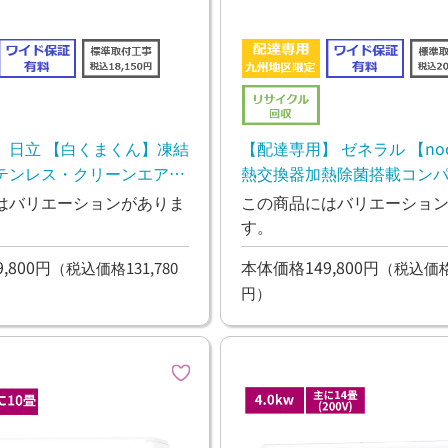
】日立 【白くまくん】凍結
【配達専用】 ゼネラル 【nocr
テンレス・クリーンエアコ
熱交換器加熱除菌搭載コン
 2.8kw
コン 5.6kw
はバリエーションがありま
この商品にはバリエーショ
す。
,800円
本体価格149,800円
（税込価格131,780
（税込価格1
円）