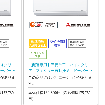
イオクリ
【配達専用】三菱重工「バイオクリ
ビーバーエ
ア・フィルター自動掃除」ビーバーエ
アコン Rシリーズ 5.6kw
ンがありま
この商品にはバリエーションがありま
す。
本体価格159,800円
53,780
（税込価格175,780
円）