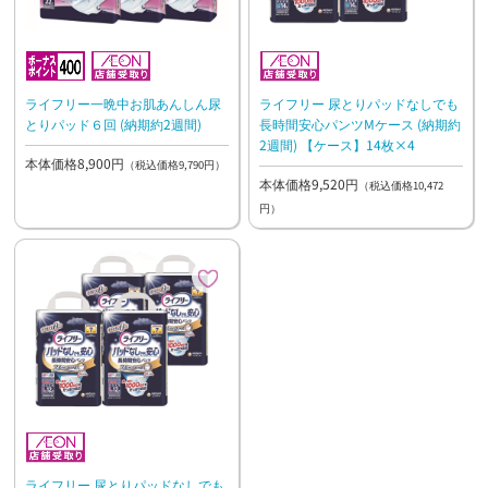
ライフリー一晩中お肌あんしん尿
ライフリー 尿とりパッドなしでも
とりパッド６回 (納期約2週間)
長時間安心パンツMケース (納期約
2週間) 【ケース】14枚×4
本体価格8,900円
（税込価格9,790円）
本体価格9,520円
（税込価格10,472
円）
ライフリー 尿とりパッドなしでも