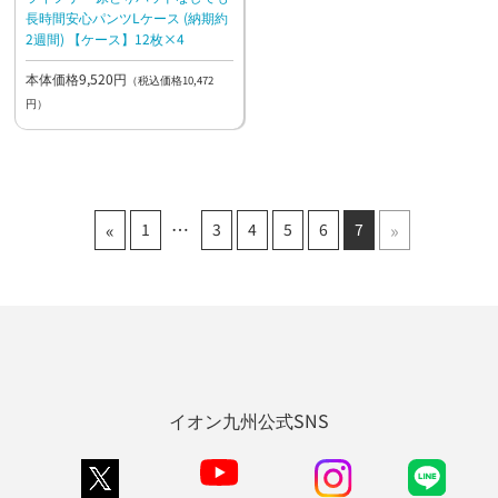
長時間安心パンツLケース (納期約
2週間) 【ケース】12枚×4
本体価格9,520円
（税込価格10,472
円）
«
»
1
3
4
5
6
7
イオン九州公式SNS