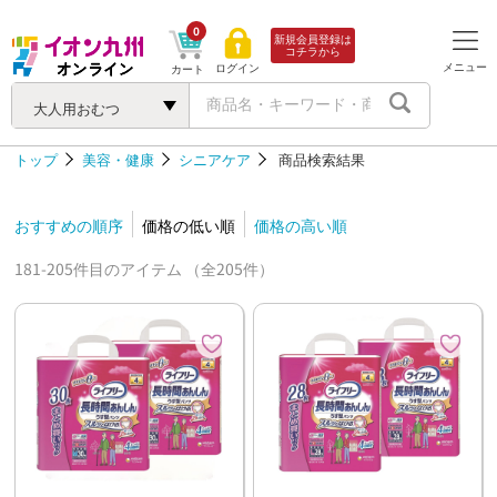
0
新規会員登録は
コチラから
メニュー
ログイン
カート
大人用おむつ
トップ
美容・健康
シニアケア
商品検索結果
おすすめの順序
価格の低い順
価格の高い順
181-205件目のアイテム （全205件）