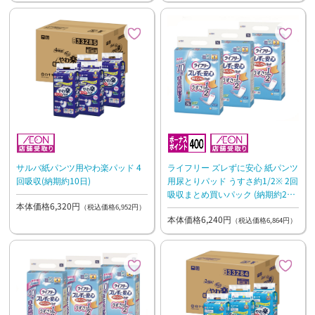
サルバ紙パンツ用やわ楽パッド 4
ライフリー ズレずに安心 紙パンツ
回吸収(納期約10日)
用尿とりパッド うすさ約1/2※ 2回
吸収まとめ買いパック (納期約2週
本体価格6,320円
間) 【ケース】70枚×3
（税込価格6,952円）
本体価格6,240円
（税込価格6,864円）