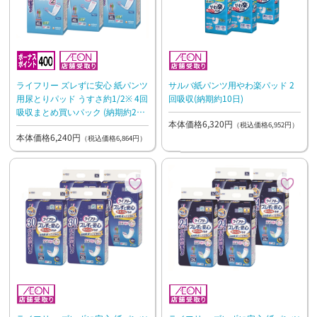
ライフリー ズレずに安心 紙パンツ
サルバ紙パンツ用やわ楽パッド 2
用尿とりパッド うすさ約1/2※ 4回
回吸収(納期約10日)
吸収まとめ買いパック (納期約2週
本体価格6,320円
間) 【ケース】40枚×3
（税込価格6,952円）
本体価格6,240円
（税込価格6,864円）