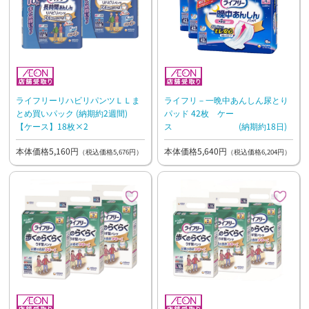
ライフリーリハビリパンツＬＬま
ライフリ－一晩中あんしん尿とり
とめ買いパック (納期約2週間)
パッド 42枚 ケー
【ケース】18枚×2
ス (納期約18日)
本体価格5,160円
本体価格5,640円
（税込価格5,676円）
（税込価格6,204円）