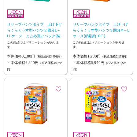
リリーフパンツタイプ 上げ下げ
リリーフパンツタイプ 上げ下げ
らくらくうす型パンツ２回分L～
らくらくうす型パンツ３回分M～L
LLケース まとめ買いパック(納期
ケース(納期約10日)
約10日)
この商品にはバリエーションがありま
この商品にはバリエーションがありま
す。
す。
本体価格3,180円
本体価格1,980円
（税込価格3,498円）
（税込価格2,178円）
～本体価格9,540円
～本体価格5,940円
（税込価格10,494
（税込価格6,534
円）
円）