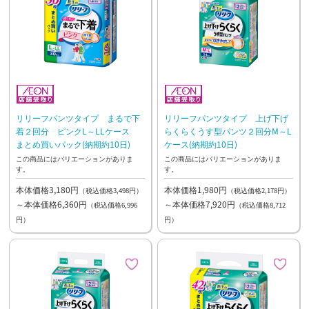
リリーフパンツタイプ まるで下
リリーフパンツタイプ 上げ下げ
着２回分 ピンクL～LLケース
らくらくうす型パンツ２回分M～L
まとめ買いパック(納期約10日)
ケース(納期約10日)
この商品にはバリエーションがありま
この商品にはバリエーションがありま
す。
す。
本体価格3,180円
本体価格1,980円
（税込価格3,498円）
（税込価格2,178円）
～本体価格6,360円
～本体価格7,920円
（税込価格6,996
（税込価格8,712
円）
円）