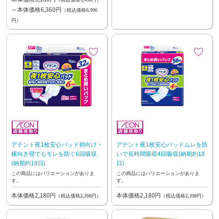
～本体価格6,360円
（税込価格6,996
円）
アテント夜1枚安心パッド仰向け・
アテント夜1枚安心パッドムレを防
横向き寝でもモレを防ぐ6回吸収
いで長時間吸収4回吸収(納期約18
(納期約18日)
日)
この商品にはバリエーションがありま
この商品にはバリエーションがありま
す。
す。
本体価格2,180円
本体価格2,180円
（税込価格2,398円）
（税込価格2,398円）