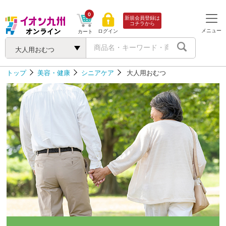
0
新規会員登録は
コチラから
メニュー
ログイン
カート
大人用おむつ
トップ
美容・健康
シニアケア
大人用おむつ