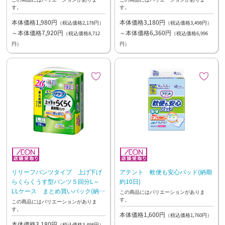
す。
す。
本体価格1,980円
本体価格3,180円
（税込価格2,178円）
（税込価格3,498円）
～本体価格7,920円
～本体価格6,360円
（税込価格8,712
（税込価格6,996
円）
円）
リリーフパンツタイプ 上げ下げ
アテント 軟便も安心パッド(納期
らくらくうす型パンツ５回分L～
約10日)
LLケース まとめ買いパック(納期
この商品にはバリエーションがありま
す。
約10日)
この商品にはバリエーションがありま
す。
本体価格1,600円
（税込価格1,760円）
本体価格3,180円
（税込価格3,498円）