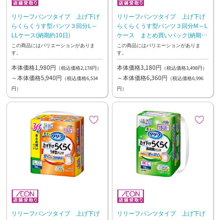
リリーフパンツタイプ 上げ下げ
リリーフパンツタイプ 上げ下げ
らくらくうす型パンツ３回分L～
らくらくうす型パンツ３回分M～L
LLケース(納期約10日)
ケース まとめ買いパック(納期約
10日)
この商品にはバリエーションがありま
この商品にはバリエーションがありま
す。
す。
本体価格1,980円
本体価格3,180円
（税込価格2,178円）
（税込価格3,498円）
～本体価格5,940円
～本体価格6,360円
（税込価格6,534
（税込価格6,996
円）
円）
リリーフパンツタイプ 上げ下げ
リリーフパンツタイプ 上げ下げ