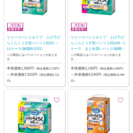
リリーフパンツタイプ 上げ下げ
リリーフパンツタイプ 上げ下げ
らくらくうす型パンツ２回分L～
らくらくうす型パンツ２回分M～L
LLケース(納期約10日)
ケース まとめ買いパック(納期約
10日)
この商品にはバリエーションがありま
この商品にはバリエーションがありま
す。
す。
本体価格1,980円
本体価格3,180円
（税込価格2,178円）
（税込価格3,498円）
～本体価格7,920円
～本体価格9,540円
（税込価格8,712
（税込価格10,494
円）
円）