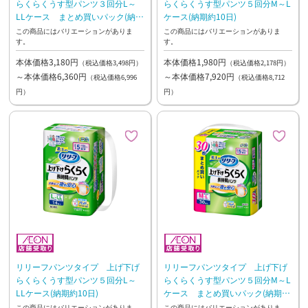
らくらくうす型パンツ３回分L～
らくらくうす型パンツ５回分M～L
LLケース まとめ買いパック(納期
ケース(納期約10日)
約10日)
この商品にはバリエーションがありま
この商品にはバリエーションがありま
す。
す。
本体価格3,180円
本体価格1,980円
（税込価格3,498円）
（税込価格2,178円）
～本体価格6,360円
～本体価格7,920円
（税込価格6,996
（税込価格8,712
円）
円）
リリーフパンツタイプ 上げ下げ
リリーフパンツタイプ 上げ下げ
らくらくうす型パンツ５回分L～
らくらくうす型パンツ５回分M～L
LLケース(納期約10日)
ケース まとめ買いパック(納期約
10日)
この商品にはバリエーションがありま
この商品にはバリエーションがありま