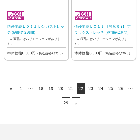
快歩主義Ｌ０１１ レンガストレッ
快歩主義Ｌ０１１ 【幅広５E】 ブ
チ (納期約2週間)
ラックストレッチ (納期約2週間)
この商品にはバリエーションがありま
この商品にはバリエーションがありま
す。
す。
本体価格6,300円
本体価格6,300円
（税込価格6,930円）
（税込価格6,930円）
«
1
18
19
20
21
22
23
24
25
26
»
29