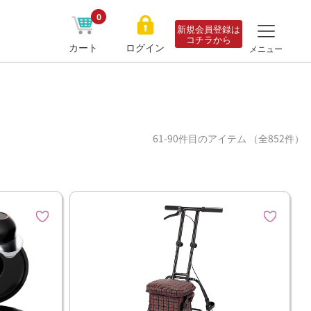
0
新規会員登録は
コチラから
カート
ログイン
メニュー
61-90件目のアイテム （全852件）