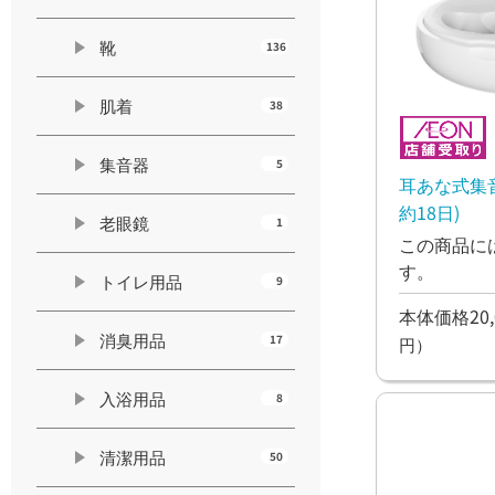
靴
136
肌着
38
集音器
5
耳あな式集
約18日)
老眼鏡
1
この商品に
す。
トイレ用品
9
本体価格20,
消臭用品
17
円）
入浴用品
8
清潔用品
50