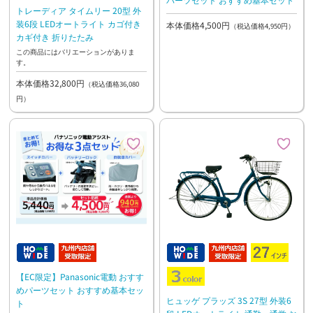
トレーディア タイムリー 20型 外
装6段 LEDオートライト カゴ付き
本体価格4,500円
（税込価格4,950円）
カギ付き 折りたたみ
この商品にはバリエーションがありま
す。
本体価格32,800円
（税込価格36,080
円）
【EC限定】Panasonic電動 おすす
めパーツセット おすすめ基本セッ
ヒュッゲ プラッズ 3S 27型 外装6
ト