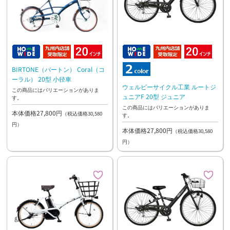
BIRTONE（バートン） Coral（コ
ーラル） 20型 小径車
ウェルビーサイクル工業 ルートジ
この商品にはバリエーションがありま
ュニアF 20型 ジュニア
す。
この商品にはバリエーションがありま
本体価格27,800円
（税込価格30,580
す。
円）
本体価格27,800円
（税込価格30,580
円）