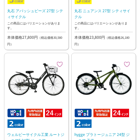
丸石 アパッシュビーズ 27型 シテ
丸石 ニュアンス 27型 シティサイ
ィサイクル
クル
この商品にはバリエーションがありま
この商品にはバリエーションがありま
す。
す。
本体価格27,800円
本体価格23,800円
（税込価格30,580
（税込価格26,180
円）
円）
ウェルビーサイクル工業 ルートジ
hygge プラトージュニア 24型 ジ