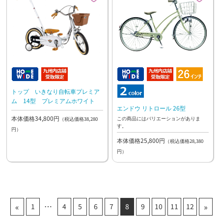
トップ いきなり自転車プレミア
ム 14型 プレミアムホワイト
エンドウ リトロール 26型
本体価格34,800円
この商品にはバリエーションがありま
（税込価格38,280
す。
円）
本体価格25,800円
（税込価格28,380
円）
«
»
1
4
5
6
7
8
9
10
11
12