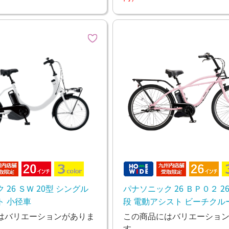
26 ＳＷ 20型 シングル
パナソニック 26 ＢＰ０２ 2
ト 小径車
段 電動アシスト ビーチクル
ームス
はバリエーションがありま
この商品にはバリエーショ
す。