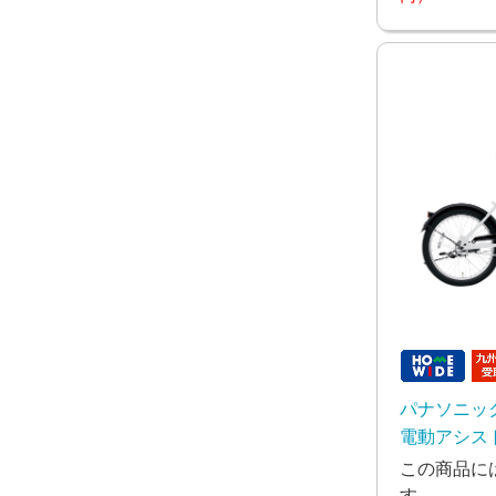
パナソニック 
電動アシス
この商品に
す。