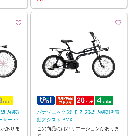
6型 内装3
パナソニック 26 ＥＺ 20型 内装3段 電
ーザー ビ
動アシスト BMX
ンがありま
この商品にはバリエーションがありま
す。