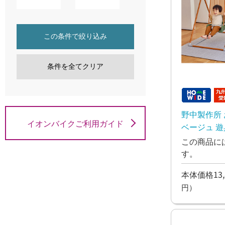
この条件で絞り込み
条件を全てクリア
野中製作所
イオンバイクご利用ガイド
ベージュ
この商品に
す。
本体価格13,
円）