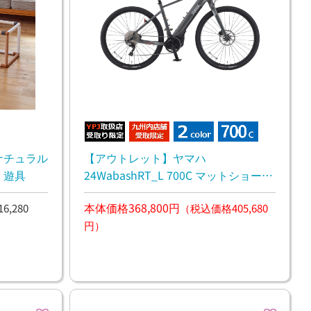
ナチュラル
【アウトレット】ヤマハ
ハニーポットおりたたみジム 遊具
24WabashRT_L 700C マットショール
グレー 電動アシスト グラベルバイク
本体価格368,800円
,280
（税込価格405,680
円）