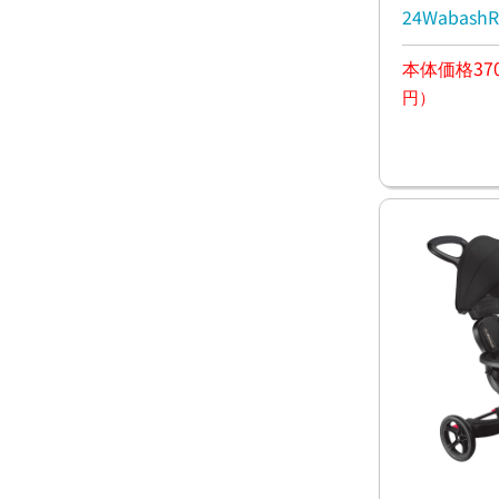
24Wabas
グレー 電
本体価格370
円）