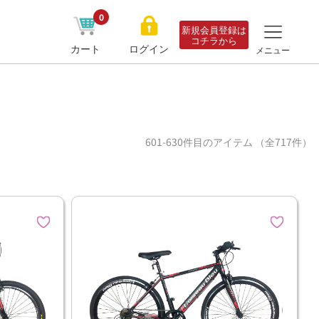
0
新規会員登録は
コチラから
カート
ログイン
メニュー
601-630件目のアイテム （全717件）