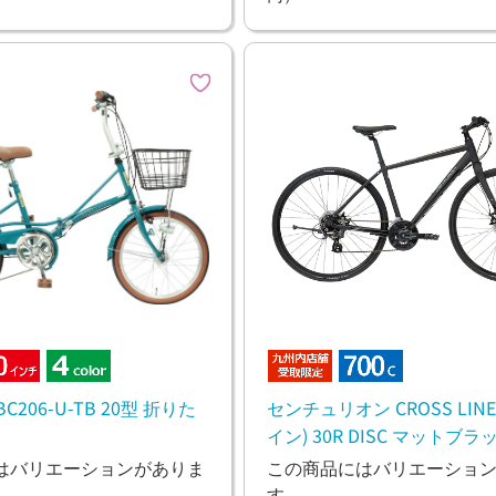
YBC206-U-TB 20型 折りた
センチュリオン CROSS LIN
イン) 30R DISC マットブラ
スバイク
はバリエーションがありま
この商品にはバリエーショ
す。