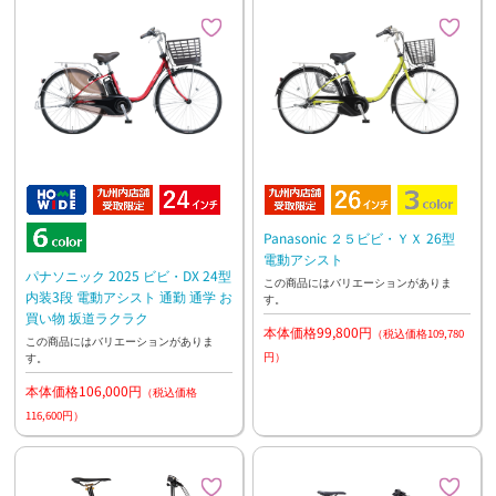
Panasonic ２５ビビ・ＹＸ 26型
電動アシスト
パナソニック 2025 ビビ・DX 24型
この商品にはバリエーションがありま
内装3段 電動アシスト 通勤 通学 お
す。
買い物 坂道ラクラク
本体価格99,800円
（税込価格109,780
この商品にはバリエーションがありま
円）
す。
本体価格106,000円
（税込価格
116,600円）