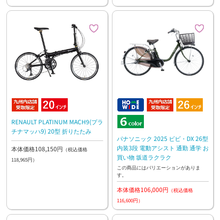
RENAULT PLATINUM MACH9(プラ
チナマッハ9) 20型 折りたたみ
パナソニック 2025 ビビ・DX 26型
内装3段 電動アシスト 通勤 通学 お
本体価格108,150円
（税込価格
買い物 坂道ラクラク
118,965円）
この商品にはバリエーションがありま
す。
本体価格106,000円
（税込価格
116,600円）