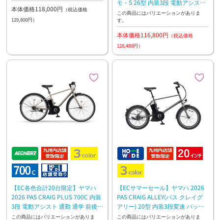
モ・S 26型 内装3段 電動アシスト
本体価格118,000円
（税込価格
通勤 通学 お買い物 坂道ラクラク
この商品にはバリエーションがありま
129,800円）
す。
本体価格116,800円
（税込価格
128,480円）
【EC各色合計20台限定】ヤマハ
【ECサマーセール】ヤマハ 2026
2026 PAS CRAIG PLUS 700C 内装
PAS CRAIG ALLEY(パス クレイグ
3段 電動アシスト 通勤 通学 前後泥
アリー) 20型 内装3段変速 バッテ
よけ付き
リーランプ 電動アシスト 街乗り
この商品にはバリエーションがありま
この商品にはバリエーションがありま