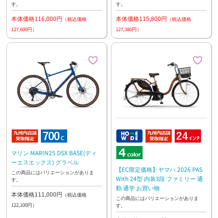
す。
す。
太タイヤ
本体価格116,000円
本体価格115,800円
（税込価格
（税込価格
127,600円）
127,380円）
マリン MARIN25 DSX BASE(ディ
ーエスエックス) グラベル
【EC限定価格】ヤマハ 2026 PAS
この商品にはバリエーションがありま
With 24型 内装3段 ファミリー 通
す。
勤 通学 お買い物
本体価格111,000円
（税込価格
この商品にはバリエーションがありま
122,100円）
す。