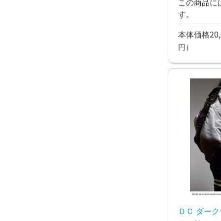
この商品に
す。
本体価格20,
円）
ＤＣ ダー