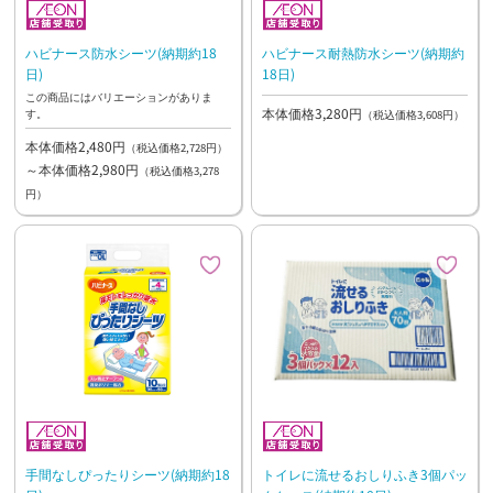
ハビナース防水シーツ(納期約18
ハビナース耐熱防水シーツ(納期約
日)
18日)
この商品にはバリエーションがありま
本体価格3,280円
す。
（税込価格3,608円）
本体価格2,480円
（税込価格2,728円）
～本体価格2,980円
（税込価格3,278
円）
手間なしぴったりシーツ(納期約18
トイレに流せるおしりふき3個パッ