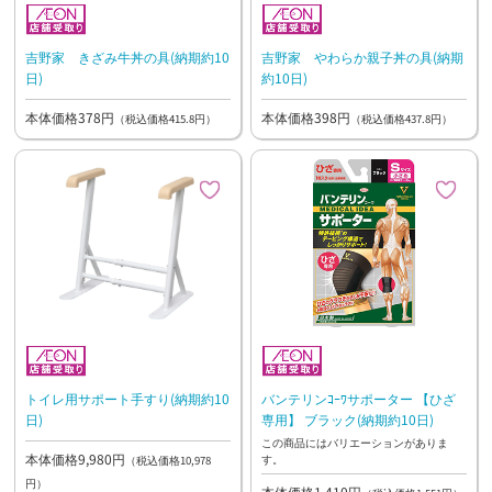
吉野家 きざみ牛丼の具(納期約10
吉野家 やわらか親子丼の具(納期
日)
約10日)
本体価格378円
本体価格398円
（税込価格415.8円）
（税込価格437.8円）
トイレ用サポート手すり(納期約10
バンテリンｺｰﾜサポーター 【ひざ
日)
専用】 ブラック(納期約10日)
この商品にはバリエーションがありま
本体価格9,980円
す。
（税込価格10,978
円）
本体価格1,410円