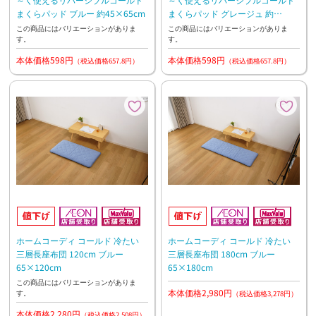
まくらパッド ブルー 約45×65cm
まくらパッド グレージュ 約
45×65cm
この商品にはバリエーションがありま
この商品にはバリエーションがありま
す。
す。
本体価格598円
本体価格598円
（税込価格657.8円）
（税込価格657.8円）
ホームコーディ コールド 冷たい
ホームコーディ コールド 冷たい
三層長座布団 120cm ブルー
三層長座布団 180cm ブルー
65×120cm
65×180cm
この商品にはバリエーションがありま
本体価格2,980円
す。
（税込価格3,278円）
本体価格2,280円
（税込価格2,508円）