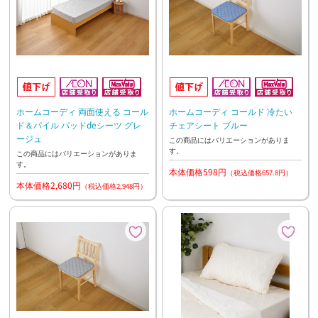
ホームコーディ 両面使える コール
ホームコーディ コールド 冷たい
ド＆パイル パッドdeシーツ グレ
チェアシート ブルー
ージュ
この商品にはバリエーションがありま
す。
この商品にはバリエーションがありま
す。
本体価格598円
（税込価格657.8円）
本体価格2,680円
（税込価格2,948円）