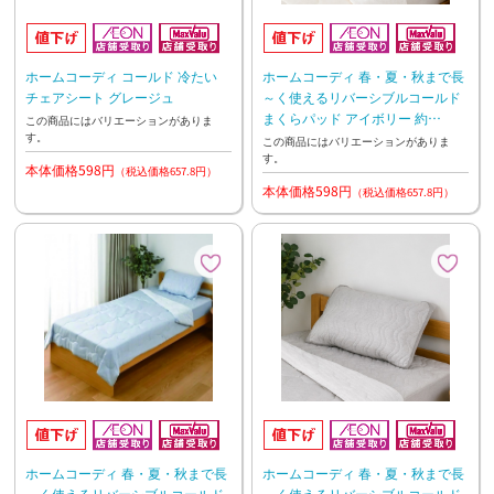
ホームコーディ コールド 冷たい
ホームコーディ 春・夏・秋まで長
チェアシート グレージュ
～く使えるリバーシブルコールド
まくらパッド アイボリー 約
この商品にはバリエーションがありま
す。
45×65cm
この商品にはバリエーションがありま
す。
本体価格598円
（税込価格657.8円）
本体価格598円
（税込価格657.8円）
ホームコーディ 春・夏・秋まで長
ホームコーディ 春・夏・秋まで長
～く使えるリバーシブルコールド
～く使えるリバーシブルコールド