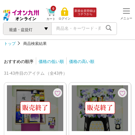
0
新規会員登録は
コチラから
メニュー
ログイン
カート
籠盛・盆提灯
トップ
商品検索結果
おすすめの順序
価格の低い順
価格の高い順
31-43件目のアイテム （全43件）