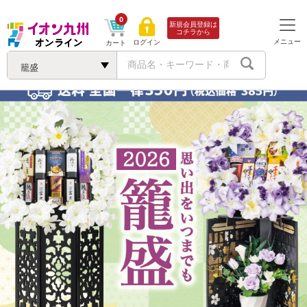
0
新規会員登録は
コチラから
メニュー
ログイン
カート
籠盛