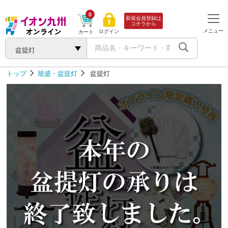
0
新規会員登録は
コチラから
メニュー
ログイン
カート
盆提灯
トップ
籠盛・盆提灯
盆提灯