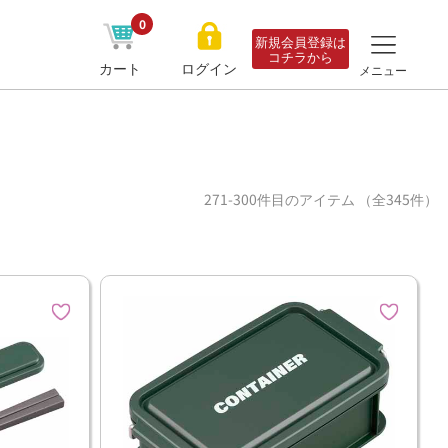
0
新規会員登録は
コチラから
カート
ログイン
メニュー
271-300件目のアイテム （全345件）