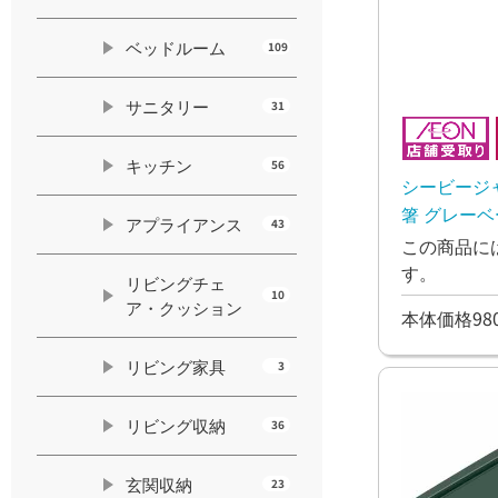
ベッドルーム
109
サニタリー
31
キッチン
56
シービージ
箸 グレー
アプライアンス
43
この商品に
す。
リビングチェ
10
ア・クッション
本体価格98
リビング家具
3
リビング収納
36
玄関収納
23