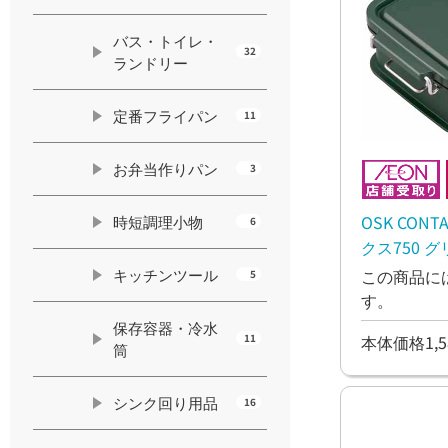
バス・トイレ・
32
ランドリー
定番フライパン
11
お弁当作りパン
3
OSK CON
時短調理小物
6
クス750 
キッチンツール
この商品に
5
す。
保存容器・冷水
本体価格1,5
11
筒
シンク回り用品
16