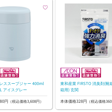
レススープジャー 400ml
東和産業 FIRSTO 消臭剤(
-HL アイスグレー
箱用) 玄関
80円
本体価格328円
（税込価格3,608円）
（税込価格360