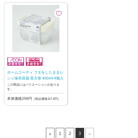
ホームコーディ フタをしたままレ
ンジ保存容器 長方形 400ml 4個入
この商品にはバリエーションがありま
す。
本体価格298円
（税込価格327.8円）
«
»
1
2
3