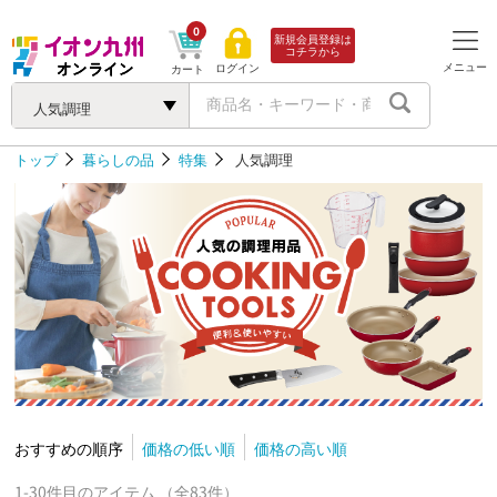
0
新規会員登録は
コチラから
メニュー
ログイン
カート
人気調理
トップ
暮らしの品
特集
人気調理
おすすめの順序
価格の低い順
価格の高い順
1-30件目のアイテム （全83件）