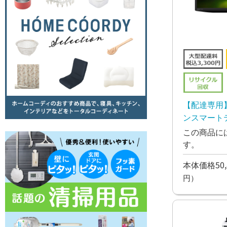
【配達専用】
ンスマートテレ
C32GF1
この商品に
す。
本体価格50,
円）