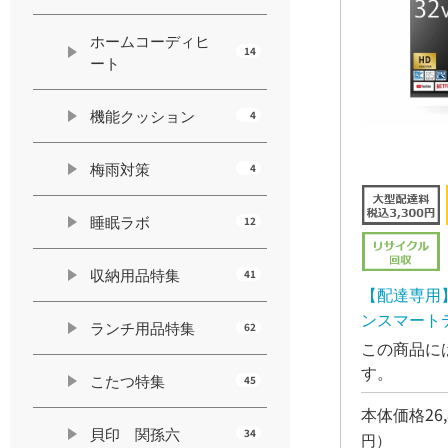
ホームコーディヒ
14
ート
機能クッション
4
梅雨対策
4
睡眠ラボ
12
収納用品特集
41
【配達専用】
ンスマートテレ
ランチ用品特集
62
OLS32WD1
この商品に
す。
こたつ特集
45
本体価格26,
貝印 関孫六
34
円）