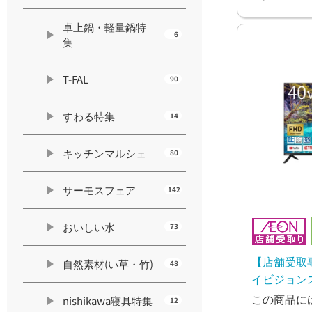
卓上鍋・軽量鍋特
6
集
T-FAL
90
すわる特集
14
キッチンマルシェ
80
サーモスフェア
142
おいしい水
73
【店舗受取専
自然素材(い草・竹)
48
イビジョン
OLS40WD1
この商品に
nishikawa寝具特集
12