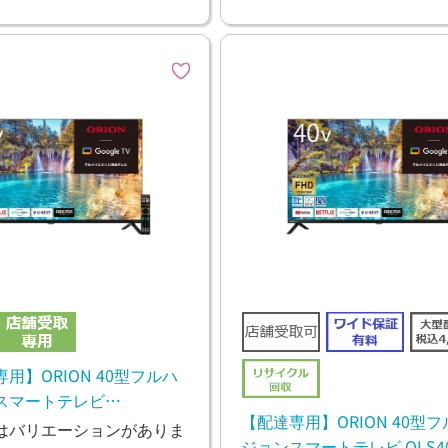
用】ORION 40型フルハ
スマートテレビ
【配達専用】ORION 40型
0 OLS40WD10
はバリエーションがありま
ジョンスマートテレビ OLS40