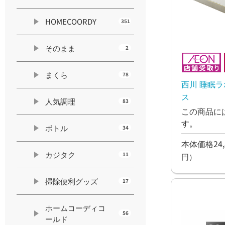
HOMECOORDY
351
そのまま
2
まくら
78
西川 睡眠ラ
ス
人気調理
83
この商品に
す。
ボトル
34
本体価格24,
カジタク
11
円）
掃除便利グッズ
17
ホームコーディコ
56
ールド