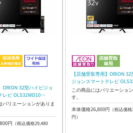
【店舗受取専用】ORION 3
ジョンスマートテレビ OLS32
ORION 32型ハイビジョ
OLS32WD10
この商品にはバリエーショ
ビ OLS32WD10
す。
0
はバリエーションがありま
本体価格26,800円
（税込価格29
円）
800円
（税込価格29,480