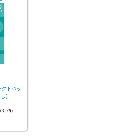
レクトパッ
渡し】
,920