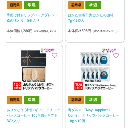
手提げ付ドリップバッグブレンド
はかた珈琲工房 はかたの珈琲
森のほとり 5個入り
7g×5袋入
本体価格1,280円
本体価格598円
（税込価格1,382.4
（税込価格645.84円）
円）
ありがとう (水引) ギフト ドリップ
青ダルマ 「May Happiness
パックコーヒー 10g×8個 ギフト
Come」 ドリップパックコーヒー
BOX入り
10g×10個