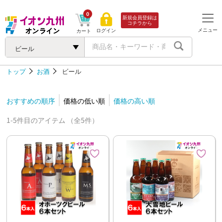
0
新規会員登録は
コチラから
メニュー
ログイン
カート
ビール
トップ
お酒
ビール
おすすめの順序
価格の低い順
価格の高い順
1-5件目のアイテム （全5件）