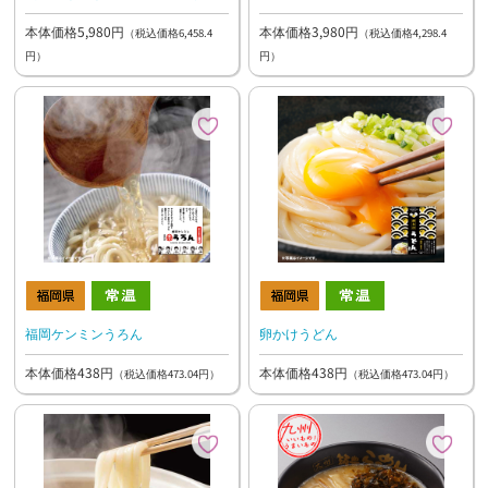
3食）
しラーメン 3食×1、花山のラーメ
本体価格3,980円
本体価格5,980円
ン3食×1）
（税込価格4,298.4
（税込価格6,458.4
円）
円）
福岡ケンミンうろん
卵かけうどん
本体価格438円
本体価格438円
（税込価格473.04円）
（税込価格473.04円）