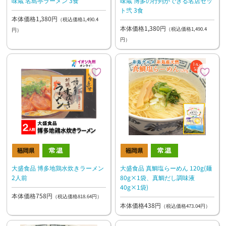
味蔵 名島亭ラーメン 3食
味蔵 博多の行列ができる名店セッ
ト弐 3食
本体価格1,380円
（税込価格1,490.4
本体価格1,380円
（税込価格1,490.4
円）
円）
大盛食品 博多地鶏水炊きラーメン
大盛食品 真鯛塩らーめん 120g(麺
2人前
80g×1袋、真鯛だし調味液
40g×1袋)
本体価格758円
（税込価格818.64円）
本体価格438円
（税込価格473.04円）