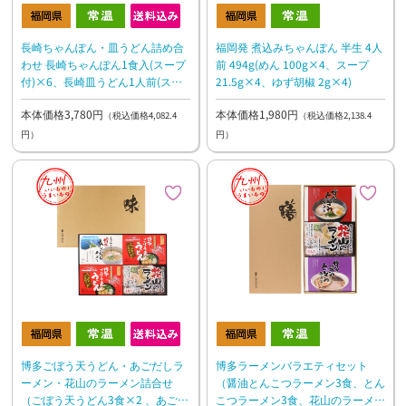
福岡発 煮込みちゃんぽん 半生 4人
長崎ちゃんぽん・皿うどん詰め合
前 494g(めん 100g×4、スープ
わせ 長崎ちゃんぽん1食入(スープ
21.5g×4、ゆず胡椒 2g×4)
付)×6、長崎皿うどん1人前(スー
プ付)×6
本体価格1,980円
本体価格3,780円
（税込価格2,138.4
（税込価格4,082.4
円）
円）
博多ラーメンバラエティセット
博多ごぼう天うどん・あごだしラ
（醤油とんこつラーメン3食、とん
ーメン・花山のラーメン詰合せ
こつラーメン3食、花山のラーメン
（ごぼう天うどん3食×2 、あごだ