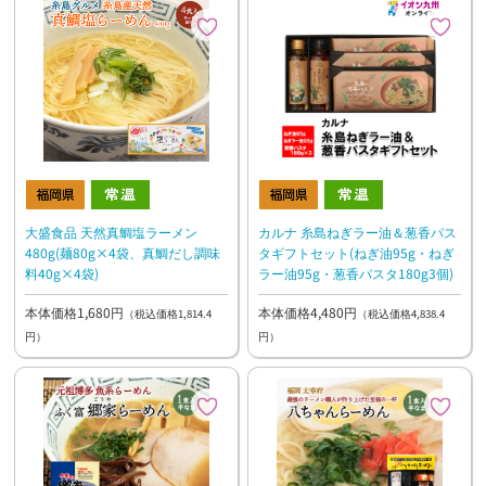
大盛食品 天然真鯛塩ラーメン
カルナ 糸島ねぎラー油＆葱香パス
480g(麺80g×4袋、真鯛だし調味
タギフトセット(ねぎ油95g・ねぎ
料40g×4袋)
ラー油95g・葱香パスタ180g3個)
本体価格1,680円
本体価格4,480円
（税込価格1,814.4
（税込価格4,838.4
円）
円）