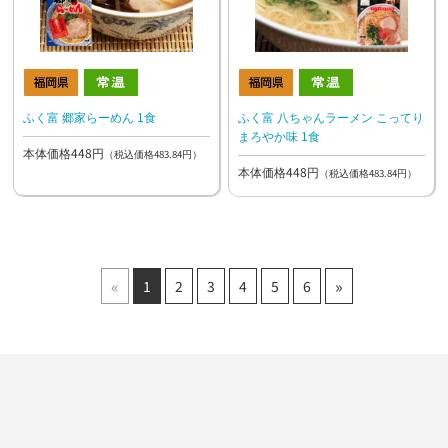
ふく富 郷家らーめん 1食
ふく富 八ちゃんラーメン こってり
まろやか味 1食
本体価格448円
（税込価格483.84円）
本体価格448円
（税込価格483.84円）
«
»
1
2
3
4
5
6