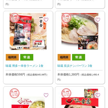
円）
円）
味蔵 博多一幸舎ラーメン 1食
味蔵 長浜ナンバーワン 3食
本体価格598円
本体価格1,380円
（税込価格645.84円）
（税込価格1,490.4
円）