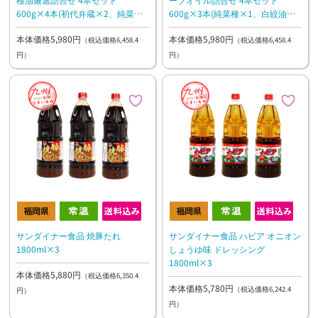
600g×4本(初代弁蔵×2、純菜種
600g×3本(純菜種×1、白絞油
×2)
×1、赤水油×1)、250g×1本(有
本体価格5,980円
本体価格5,980円
機エクストラバージンオリーブオ
（税込価格6,458.4
（税込価格6,458.4
イル×1)
円）
円）
サンダイナー食品 焼豚たれ
サンダイナー食品 ハピア オニオン
1800ml×3
しょうゆ味 ドレッシング
1800ml×3
本体価格5,880円
（税込価格6,350.4
本体価格5,780円
（税込価格6,242.4
円）
円）