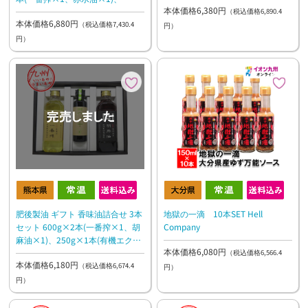
本体価格6,380円
180g×2本(プラスオイルほうれん
（税込価格6,890.4
本体価格6,880円
そう×1、にんじん×1)
（税込価格7,430.4
円）
円）
肥後製油 ギフト 香味油詰合せ 3本
地獄の一滴 10本SET Hell
セット 600g×2本(一番搾×1、胡
Company
麻油×1)、250g×1本(有機エクス
本体価格6,080円
トラバージンオリーブオイル×1)
（税込価格6,566.4
本体価格6,180円
（税込価格6,674.4
円）
円）