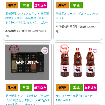
壱岐産オリーブオイル×こいみつ
肥後製油 プレミアムギフト 国産菜
セット
種油プラスオイル詰合せ 3本セッ
ト 180g×3本(とまと×1、にんじ
本体価格6,980円
ん×1、ほうれん草×1)
（税込価格7,538.4
本体価格7,080円
（税込価格7,646.4
円）
円）
肥後製油 ギフト 菜種油とプラスオ
サンダイナー食品 和牛肉たれ
イル2本詰合せ 4本セット 600g×2
1800ml×3
本(一番搾×1、赤水油×1)、