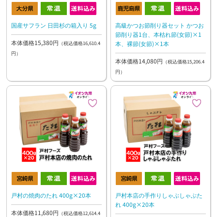
国産サフラン 日田杉の箱入り 5g
高級かつお節削り器セット かつお
節削り器1台、本枯れ節(女節)×1
本体価格15,380円
本、裸節(女節)×1本
（税込価格16,610.4
円）
本体価格14,080円
（税込価格15,206.4
円）
戸村の焼肉のたれ 400g×20本
戸村本店の手作りしゃぶしゃぶた
れ 400g×20本
本体価格11,680円
（税込価格12,614.4