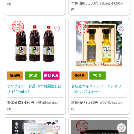
本体価格8,880円
（税込価格9,590.4
円）
円）
壱岐産エキストラバージンオリー
サンダイナー食品 ゆず農園生しぼ
ブオイル2本セット
り 1800ml×3
本体価格7,980円
本体価格8,480円
（税込価格8,618.4
（税込価格9,158.4
円）
円）