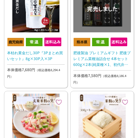
本枯れ黄金だし30P『3Pまとめ買
肥後製油 プレミアムギフト 肥後プ
いセット』8g×30P入×3P
レミアム菜種油詰合せ 4本セット
600g×2本(純菜種×1、初代弁蔵
本体価格7,680円
×1)、180g×2本(プラスオイルと
（税込価格8,294.4
本体価格7,580円
まと×1、ほうれん草×1)
（税込価格8,186.4
円）
円）