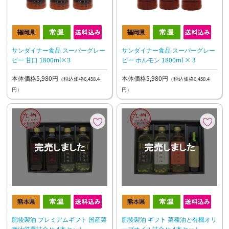
サンダイナー食品 スーパーグレー
サンダイナー食品 スーパーグレー
ビー 甘口 1800ml×3
ビー ホルモン 1800ml × 3
本体価格5,980円
本体価格5,980円
（税込価格6,458.4
（税込価格6,458.4
円）
円）
肥後製油 プレミアムギフト 国産菜
肥後製油 ギフト 菜種油と有機オリ
種油厳選詰合せ 4本セット
ーブオイル詰合せ 4本セット