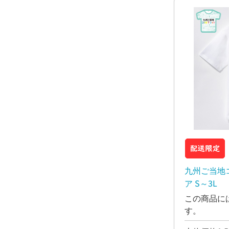
九州ご当地
ア S～3L
この商品に
す。