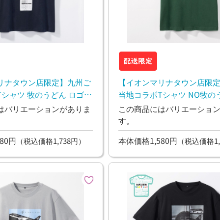
リナタウン店限定】九州ご
【イオンマリナタウン店限
シャツ 牧のうどん ロゴた
当地コラボTシャツ NO牧の
L
NOLIFE S～3L
はバリエーションがありま
この商品にはバリエーショ
す。
80円
本体価格1,580円
（税込価格1,738円）
（税込価格1,