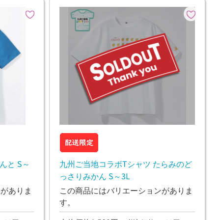
んと S～
九州ご当地コラボTシャツ たらみのど
っさりみかん S～3L
ンがありま
この商品にはバリエーションがありま
す。