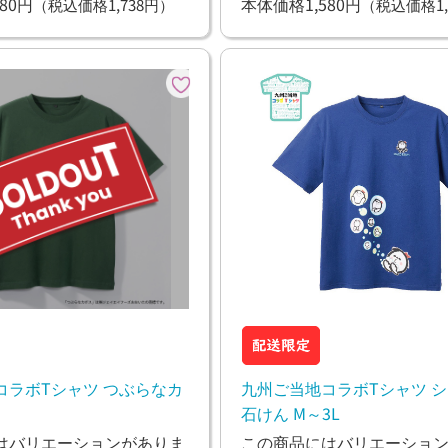
80円
本体価格1,580円
（税込価格1,738円）
（税込価格1,
コラボTシャツ つぶらなカ
九州ご当地コラボTシャツ 
石けん M～3L
はバリエーションがありま
この商品にはバリエーショ