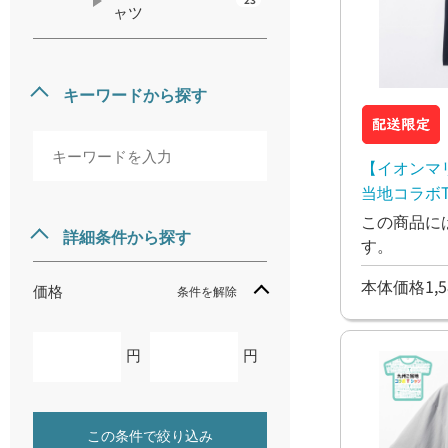
ャツ
キーワードから探す
【イオンマ
当地コラボT
くさん S～3
この商品に
詳細条件から探す
す。
本体価格1,5
価格
条件を解除
円
円
この条件で絞り込み