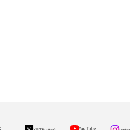
S
You Tube
X(旧Twitter)
Insta