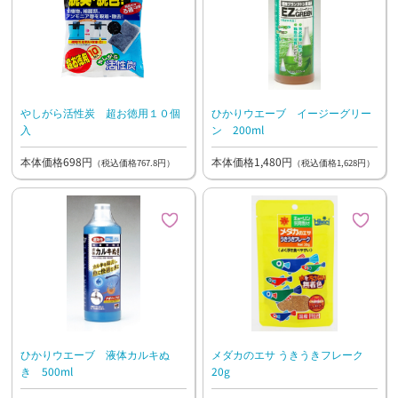
やしがら活性炭 超お徳用１０個
ひかりウエーブ イージーグリー
入
ン 200ml
本体価格698円
本体価格1,480円
（税込価格767.8円）
（税込価格1,628円）
ひかりウエーブ 液体カルキぬ
メダカのエサ うきうきフレーク
き 500ml
20g