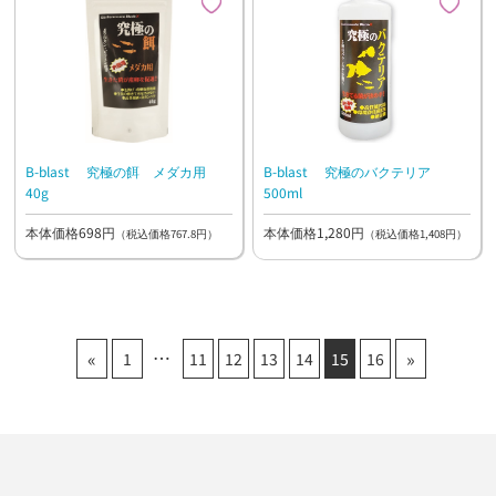
B-blast 究極の餌 メダカ用
B-blast 究極のバクテリア
40g
500ml
本体価格698円
本体価格1,280円
（税込価格767.8円）
（税込価格1,408円）
«
»
1
11
12
13
14
15
16