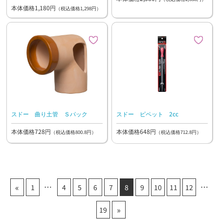
本体価格1,180円
（税込価格1,298円）
スドー 曲り土管 Ｓパック
スドー ピペット 2cc
本体価格728円
本体価格648円
（税込価格800.8円）
（税込価格712.8円）
«
1
4
5
6
7
8
9
10
11
12
»
19