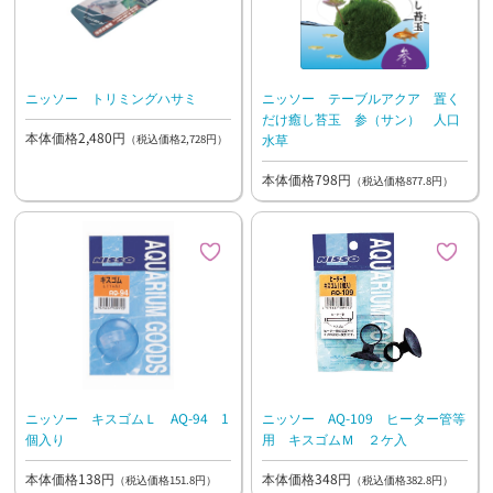
ニッソー トリミングハサミ
ニッソー テーブルアクア 置く
だけ癒し苔玉 参（サン） 人口
本体価格2,480円
水草
（税込価格2,728円）
本体価格798円
（税込価格877.8円）
ニッソー キスゴムＬ AQ-94 1
ニッソー AQ-109 ヒーター管等
個入り
用 キスゴムＭ ２ケ入
本体価格138円
本体価格348円
（税込価格151.8円）
（税込価格382.8円）