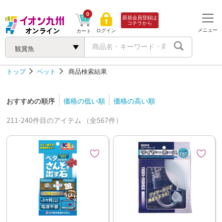
0
新規会員登録は
コチラから
メニュー
ログイン
カート
観賞魚
トップ
ペット
商品検索結果
おすすめの順序
価格の低い順
価格の高い順
211-240件目のアイテム （全567件）