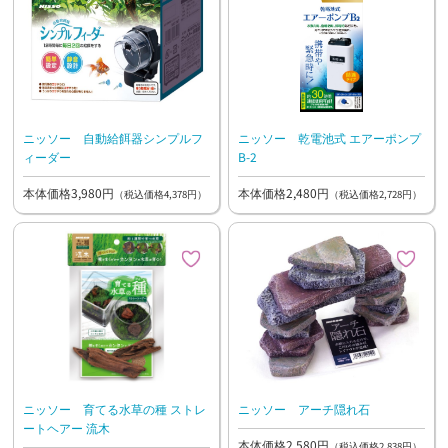
ニッソー 自動給餌器シンプルフ
ニッソー 乾電池式 エアーポンプ
ィーダー
B-2
本体価格3,980円
本体価格2,480円
（税込価格4,378円）
（税込価格2,728円）
ニッソー 育てる水草の種 ストレ
ニッソー アーチ隠れ石
ートヘアー 流木
本体価格2,580円
（税込価格2,838円）