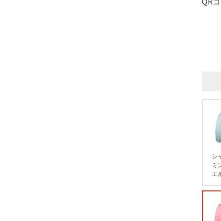
QR
シ
ミ
エ