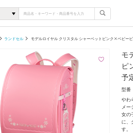
ランドセル
モデルロイヤル クリスタル シャーベットピンク×ベビーピン
モ
ピ
予
型番
やわ
メー
女の
に、
す。