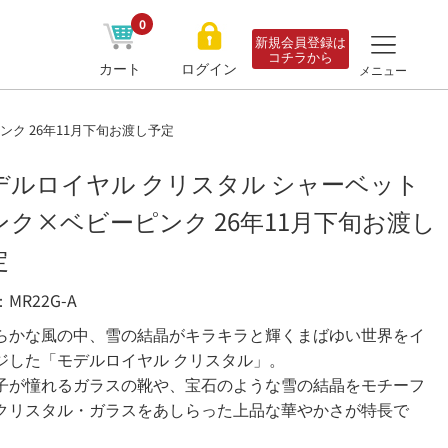
0
新規会員登録は
コチラから
カート
ログイン
メニュー
ク 26年11月下旬お渡し予定
デルロイヤル クリスタル シャーベット
ンク×ベビーピンク 26年11月下旬お渡し
定
MR22G-A
らかな風の中、雪の結晶がキラキラと輝くまばゆい世界をイ
ジした「モデルロイヤル クリスタル」。
子が憧れるガラスの靴や、宝石のような雪の結晶をモチーフ
クリスタル・ガラスをあしらった上品な華やかさが特長で