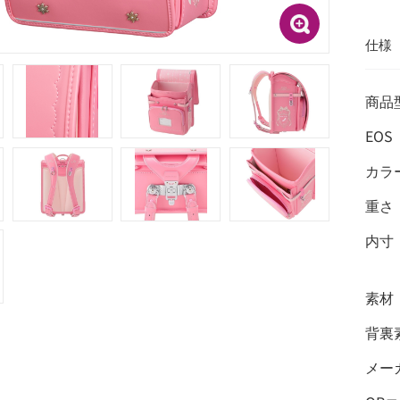
仕様
商品
EOS
カラ
重さ
内寸
素材
背裏
メー