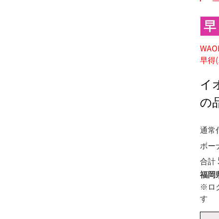
シ
ピ
WAO
早得(
イ
の
通常
ボー
合計
福岡
※ロ
す