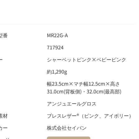
型番
MR22G-A
717924
ー
シャーベットピンク×ベビーピンク
約1,290g
幅23.5cm×マチ幅12.5cm×高さ
31.0cm(背板側)・32.0cm(最高部)
アンジュエールグロス
素材
ブレスレザー
®
（ピンク、アイボリー）
カー
株式会社セイバン