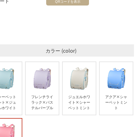
コード
QRコードを表示
カラー
color
ャーベット
フレンチライ
ジュエルホワ
アクア×シャ
ント×ジュ
ラック×パス
イト×シャー
ーベットミン
ルホワイト
テルパープル
ベットミント
ト