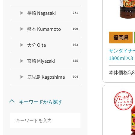
長崎 Nagasaki
271
熊本 Kumamoto
190
大分 Oita
563
サンダイナ
1800ml×3
宮崎 Miyazaki
355
本体価格5,8
鹿児島 Kagoshima
604
キーワードから探す