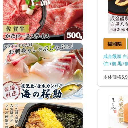
成金饅頭 白黒
(白7個 黒7
本体価格5,9