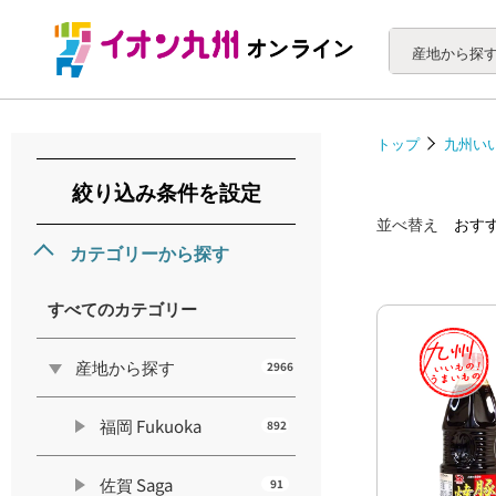
産地から探
トップ
九州い
絞り込み条件を設定
並べ替え
おす
カテゴリーから探す
すべてのカテゴリー
産地から探す
2966
福岡 Fukuoka
892
佐賀 Saga
91