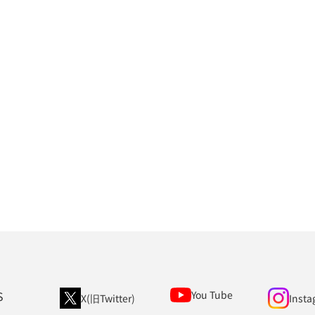
S
You Tube
X(旧Twitter)
Insta