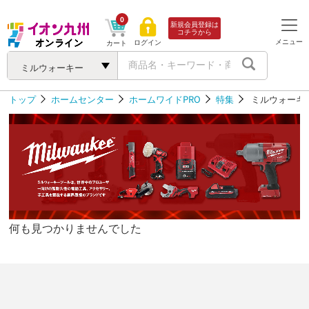
0
新規会員登録は
コチラから
メニュー
ログイン
カート
ミルウォーキー
トップ
ホームセンター
ホームワイドPRO
特集
ミルウォーキ
何も見つかりませんでした