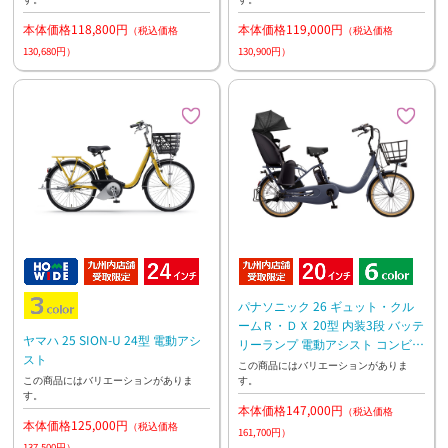
本体価格118,800円
本体価格119,000円
（税込価格
（税込価格
130,680円）
130,900円）
パナソニック 26 ギュット・クル
ームＲ・ＤＸ 20型 内装3段 バッテ
ヤマハ 25 SION-U 24型 電動アシ
リーランプ 電動アシスト コンビコ
スト
ラボモデル
この商品にはバリエーションがありま
す。
この商品にはバリエーションがありま
す。
本体価格147,000円
（税込価格
本体価格125,000円
（税込価格
161,700円）
137,500円）