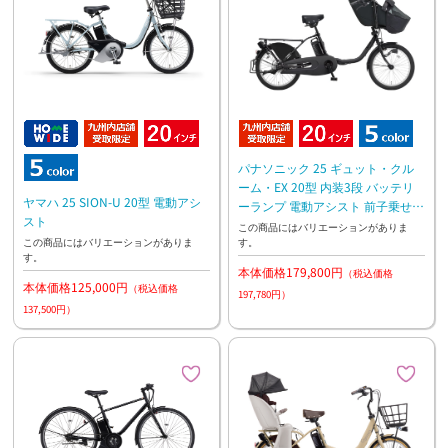
パナソニック 25 ギュット・クル
ーム・EX 20型 内装3段 バッテリ
ヤマハ 25 SION-U 20型 電動アシ
ーランプ 電動アシスト 前子乗せモ
スト
デル
この商品にはバリエーションがありま
す。
この商品にはバリエーションがありま
す。
本体価格179,800円
（税込価格
本体価格125,000円
（税込価格
197,780円）
137,500円）