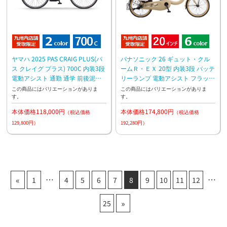
ヤマハ 2025 PAS CRAIG PLUS(パ
パナソニック 26 ギュット・クル
ス クレイグ プラス) 700C 内装3段
ームＲ・ＥＸ 20型 内装3段 バッテ
電動アシスト 通勤 通学 前後泥よ
リーランプ 電動アシスト フラッグ
け付き
シップモデル ラクイック 押し歩き
この商品にはバリエーションがありま
この商品にはバリエーションがありま
す。
す。
本体価格118,000円
本体価格174,800円
（税込価格
（税込価格
129,800円）
192,280円）
«
1
4
5
6
7
8
9
10
11
12
»
25