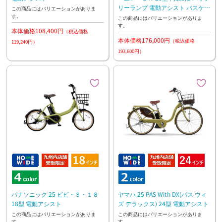
リーランプ 電動アシスト バスケッ
この商品にはバリエーションがありま
す。
ト標準装備 前子乗せモデル
この商品にはバリエーションがありま
す。
本体価格108,400円
（税込価格
本体価格176,000円
（税込価格
119,240円）
193,600円）
パナソニック 25 ビビ・Ｓ・１８
ヤマハ 25 PAS With DX(パス ウィ
18型 電動アシスト
ズ デラックス) 24型 電動アシスト
この商品にはバリエーションがありま
この商品にはバリエーションがありま
す。
す。