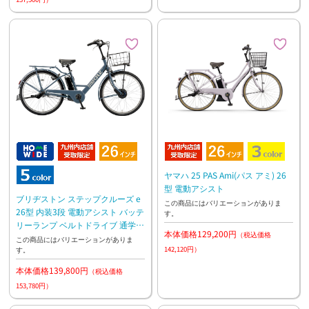
ヤマハ 25 PAS Ami(パス アミ) 26
型 電動アシスト
ブリヂストン ステップクルーズ e
この商品にはバリエーションがありま
26型 内装3段 電動アシスト バッテ
す。
リーランプ ベルトドライブ 通学
本体価格129,200円
（税込価格
通勤
この商品にはバリエーションがありま
142,120円）
す。
本体価格139,800円
（税込価格
153,780円）