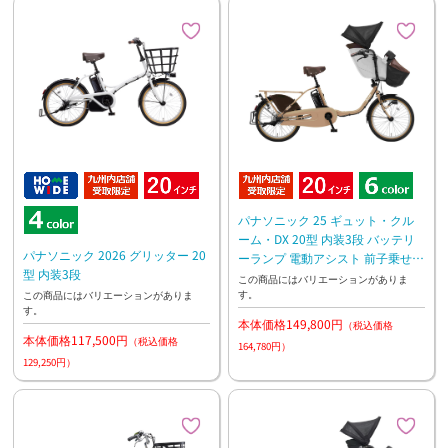
パナソニック 25 ギュット・クル
ーム・DX 20型 内装3段 バッテリ
パナソニック 2026 グリッター 20
ーランプ 電動アシスト 前子乗せモ
型 内装3段
デル
この商品にはバリエーションがありま
す。
この商品にはバリエーションがありま
す。
本体価格149,800円
（税込価格
本体価格117,500円
（税込価格
164,780円）
129,250円）