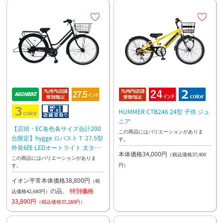
HUMMER CTB246 24型 子供 ジュ
ニア
【店頭・EC各色各サイズ合計200
この商品にはバリエーションがありま
台限定】hygge ロバストＴ 27.5型
す。
外装6段 LEDオートライト 太タイ
本体価格34,000円
（税込価格37,400
ヤ 通勤 通学 ファミリーサイクル
この商品にはバリエーションがありま
円）
す。
イオン平常本体価格38,800円
（税
の品、
特別価格
込価格42,680円）
33,800円
（税込価格37,180円）