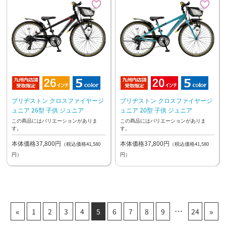
ブリヂストン クロスファイヤージ
ブリヂストン クロスファイヤージ
ュニア 26型 子供 ジュニア
ュニア 20型 子供 ジュニア
この商品にはバリエーションがありま
この商品にはバリエーションがありま
す。
す。
本体価格37,800円
本体価格37,800円
（税込価格41,580
（税込価格41,580
円）
円）
«
»
1
2
3
4
5
6
7
8
9
24