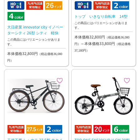
トップ いきなり自転車 14型
この商品にはバリエーションがありま
大日産業 innovator city イノベー
す。
ターシティ 26型 シティ 軽快
本体価格32,800円
（税込価格36,080
この商品にはバリエーションがありま
～本体価格33,800円
円）
（税込価格
す。
37,180円）
本体価格32,800円
（税込価格36,080
円）
玉越工業 シャウラ 27.5型 太タイ
TOP ONE FKS206HD-V-GM 20型