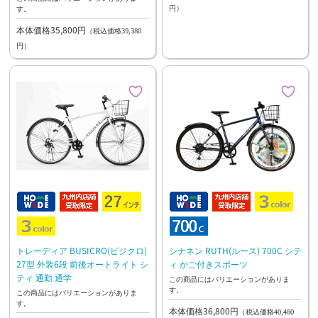
円）
す。
本体価格35,800円
（税込価格39,380
円）
トレーディア BUSICRO(ビジクロ)
シナネン RUTH(ルース) 700C シテ
27型 外装6段 前後オートライト シ
ィ かご付きスポーツ
ティ 通勤 通学
この商品にはバリエーションがありま
す。
この商品にはバリエーションがありま
す。
本体価格36,800円
（税込価格40,480