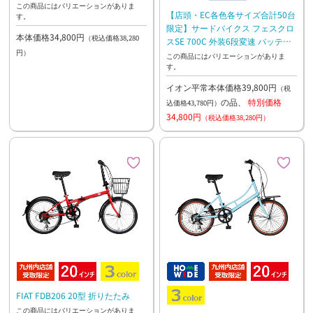
この商品にはバリエーションがありま
【店頭・EC各色各サイズ合計50台
す。
限定】サードバイクス フェスクロ
本体価格34,800円
（税込価格38,280
スSE 700C 外装6段変速 バッテリ
円）
ーライト付き アルミフレーム
この商品にはバリエーションがありま
す。
イオン平常本体価格39,800円
（税
の品、
特別価格
込価格43,780円）
34,800円
（税込価格38,280円）
FIAT FDB206 20型 折りたたみ
この商品にはバリエーションがありま