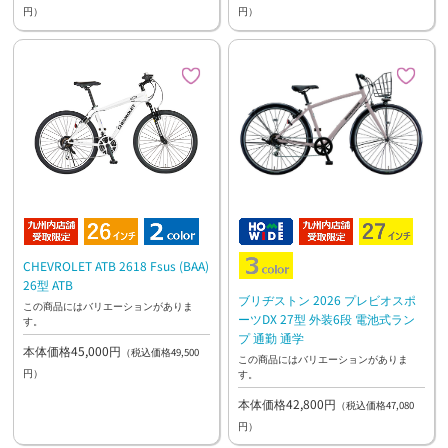
円）
円）
CHEVROLET ATB 2618 Fsus (BAA)
26型 ATB
ブリヂストン 2026 プレビオスポ
この商品にはバリエーションがありま
ーツDX 27型 外装6段 電池式ラン
す。
プ 通勤 通学
本体価格45,000円
（税込価格49,500
この商品にはバリエーションがありま
円）
す。
本体価格42,800円
（税込価格47,080
円）