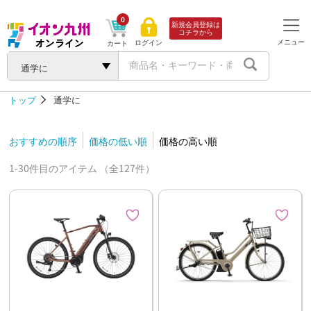
0
新規会員登録は
コチラから
メニュー
ログイン
カート
通学に
トップ
通学に
おすすめの順序
価格の低い順
価格の高い順
1-30件目のアイテム （全127件）