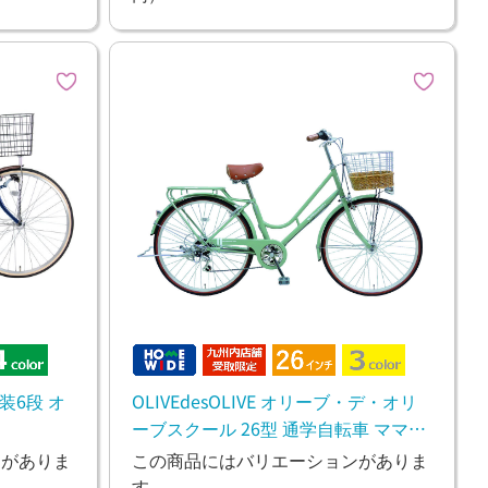
装6段 オ
OLIVEdesOLIVE オリーブ・デ・オリ
ーブスクール 26型 通学自転車 ママチ
ャリ ファミリー
ンがありま
この商品にはバリエーションがありま
す。