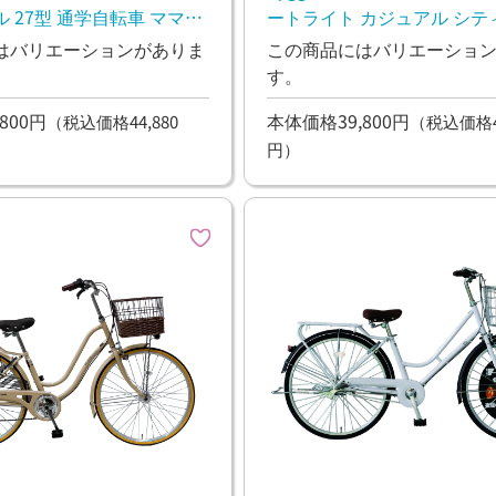
 27型 通学自転車 ママチ
ートライト カジュアル シテ
リー
い
はバリエーションがありま
この商品にはバリエーショ
す。
800円
本体価格39,800円
（税込価格44,880
（税込価格43
円）