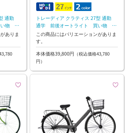
6型 通勤
トレーディア クラティス 27型 通勤
買い物 マ
通学 前後オートライト 買い物 マ
マチャリ
ンがありま
この商品にはバリエーションがありま
す。
本体価格39,800円
,780
（税込価格43,780
円）