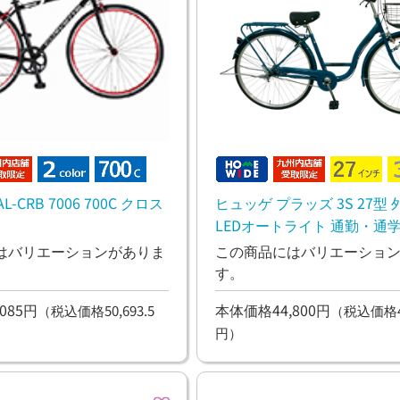
AL-CRB 7006 700C クロス
ヒュッゲ プラッズ 3S 27型 
LEDオートライト 通勤・通学
物
はバリエーションがありま
この商品にはバリエーショ
す。
085円
本体価格44,800円
（税込価格50,693.5
（税込価格49
円）