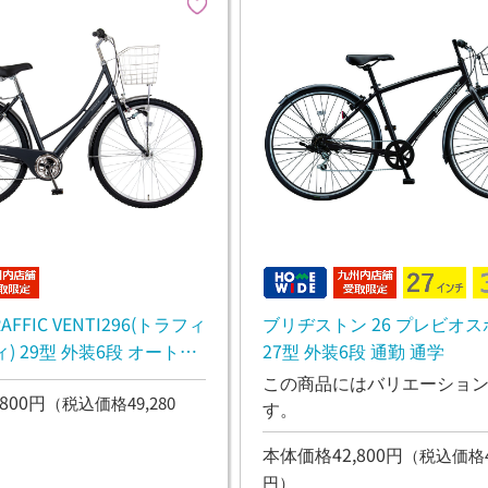
FFIC VENTI296(トラフィ
ブリヂストン 26 プレビオス
) 29型 外装6段 オートラ
27型 外装6段 通勤 通学
通学
この商品にはバリエーショ
800円
（税込価格49,280
す。
本体価格42,800円
（税込価格47
円）