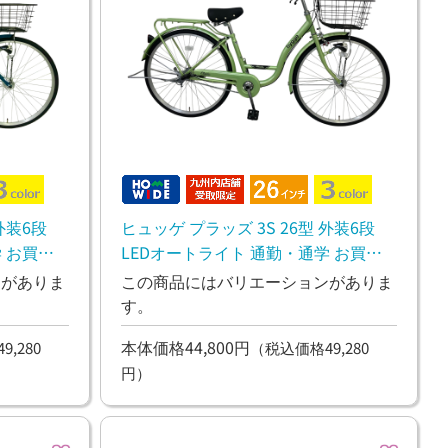
外装6段
ヒュッゲ プラッズ 3S 26型 外装6段
 お買い
LEDオートライト 通勤・通学 お買い
物
ンがありま
この商品にはバリエーションがありま
す。
本体価格44,800円
,280
（税込価格49,280
円）