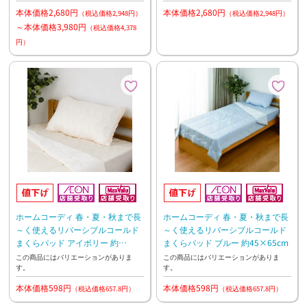
本体価格2,680円
本体価格2,680円
（税込価格2,948円）
（税込価格2,948円）
～本体価格3,980円
（税込価格4,378
円）
ホームコーディ 春・夏・秋まで長
ホームコーディ 春・夏・秋まで長
～く使えるリバーシブルコールド
～く使えるリバーシブルコールド
まくらパッド アイボリー 約
まくらパッド ブルー 約45×65cm
45×65cm
この商品にはバリエーションがありま
この商品にはバリエーションがありま
す。
す。
本体価格598円
本体価格598円
（税込価格657.8円）
（税込価格657.8円）