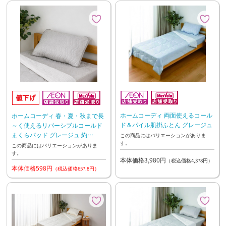
ホームコーディ 両面使えるコール
ホームコーディ 春・夏・秋まで長
ド＆パイル肌掛ふとん グレージュ
～く使えるリバーシブルコールド
まくらパッド グレージュ 約
この商品にはバリエーションがありま
す。
45×65cm
この商品にはバリエーションがありま
す。
本体価格3,980円
（税込価格4,378円）
本体価格598円
（税込価格657.8円）