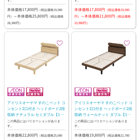
本体価格17,800円
本体価格17,800円
（税込価格19,580
（税込価格19,580
～本体価格25,800円
～本体価格21,800円
円）
（税込価格
円）
（税込価格
28,380円）
23,980円）
アイリスオーヤマ すのこベッド コ
アイリスオーヤマ すのこベッド コ
ンセント2口付き ヘッドボード2段
ンセント2口付き ヘッドボード2段
収納 ナチュラル セミダブル【10
収納 ウォールナット ダブル【10
日~2週間後のお渡し】
日~2週間後のお渡し】
この商品にはバリエーションがありま
この商品にはバリエーションがありま
す。
す。
本体価格22,800円
本体価格19,800円
（税込価格25,080
（税込価格21,780