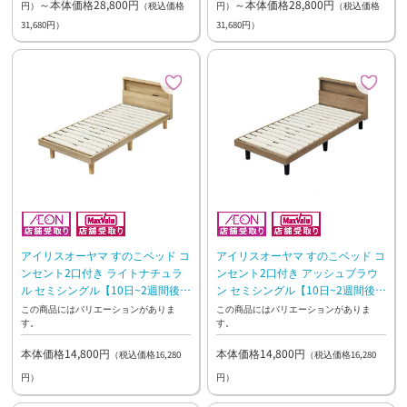
～本体価格28,800円
～本体価格28,800円
円）
（税込価格
円）
（税込価格
31,680円）
31,680円）
アイリスオーヤマ すのこベッド コ
アイリスオーヤマ すのこベッド コ
ンセント2口付き ライトナチュラ
ンセント2口付き アッシュブラウ
ル セミシングル【10日~2週間後の
ン セミシングル【10日~2週間後の
お渡し】
お渡し】
この商品にはバリエーションがありま
この商品にはバリエーションがありま
す。
す。
本体価格14,800円
本体価格14,800円
（税込価格16,280
（税込価格16,280
円）
円）