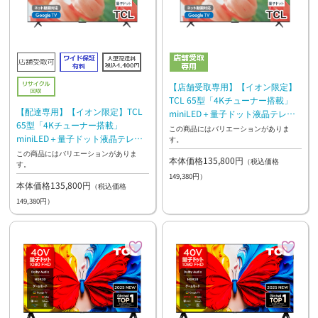
【店舗受取専用】【イオン限定】
TCL 65型「4Kチューナー搭載」
【配達専用】【イオン限定】TCL
miniLED＋量子ドット液晶テレビ
65型「4Kチューナー搭載」
65C6KS
この商品にはバリエーションがありま
miniLED＋量子ドット液晶テレビ
す。
65C6KS
この商品にはバリエーションがありま
本体価格135,800円
（税込価格
す。
149,380円）
本体価格135,800円
（税込価格
149,380円）