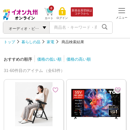
0
新規会員登録は
コチラから
メニュー
ログイン
カート
オーディオ・ビジュアル機器
トップ
暮らしの品
家電
商品検索結果
おすすめの順序
価格の低い順
価格の高い順
31-60件目のアイテム （全63件）