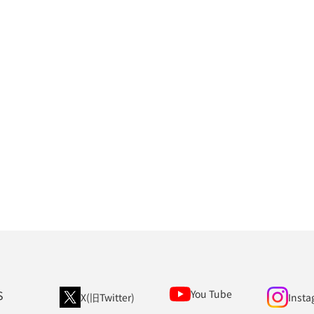
S
You Tube
X(旧Twitter)
Insta