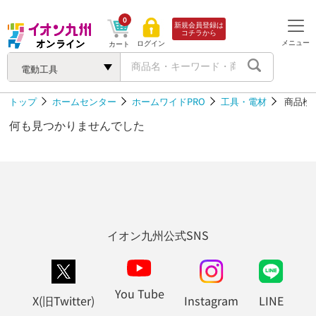
0
新規会員登録は
コチラから
メニュー
ログイン
カート
電動工具
トップ
ホームセンター
ホームワイドPRO
工具・電材
商品検
何も見つかりませんでした
イオン九州公式SNS
You Tube
X(旧Twitter)
Instagram
LINE