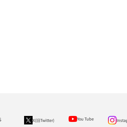
S
You Tube
X(旧Twitter)
Insta