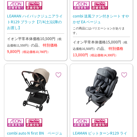
LEAMAN ハイバックジュニアライ
combi 送風ファン付きシート すや
トR129 ブラック【7/4(土)以降の
かぜ EA ベージュ
お渡し】
この商品にはバリエーションがありま
す。
イオン平常本体価格10,500円
（税
イオン平常本体価格15,000円
（税
の品、
特別価格
込価格11,550円）
の品、
特別価格
込価格16,500円）
9,800円
（税込価格10,780円）
13,000円
（税込価格14,300円）
combi auto N first BN ベージュ
LEAMAN ビットターンR129 ライ