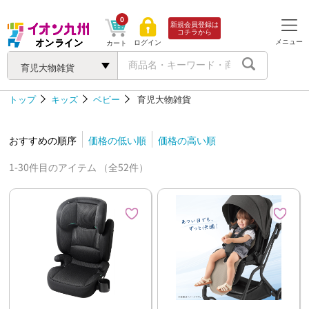
0
新規会員登録は
コチラから
メニュー
ログイン
カート
育児大物雑貨
トップ
キッズ
ベビー
育児大物雑貨
おすすめの順序
価格の低い順
価格の高い順
1-30件目のアイテム （全52件）