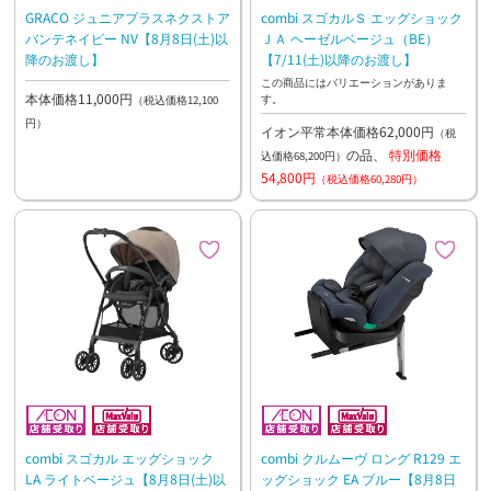
GRACO ジュニアプラスネクストア
combi スゴカルＳ エッグショック
バンテネイビー NV【8月8日(土)以
ＪＡ ヘーゼルベージュ（BE）
降のお渡し】
【7/11(土)以降のお渡し】
この商品にはバリエーションがありま
本体価格11,000円
す。
（税込価格12,100
円）
イオン平常本体価格62,000円
（税
の品、
特別価格
込価格68,200円）
54,800円
（税込価格60,280円）
combi スゴカル エッグショック
combi クルムーヴ ロング R129 エ
LA ライトベージュ【8月8日(土)以
ッグショック EA ブルー【8月8日