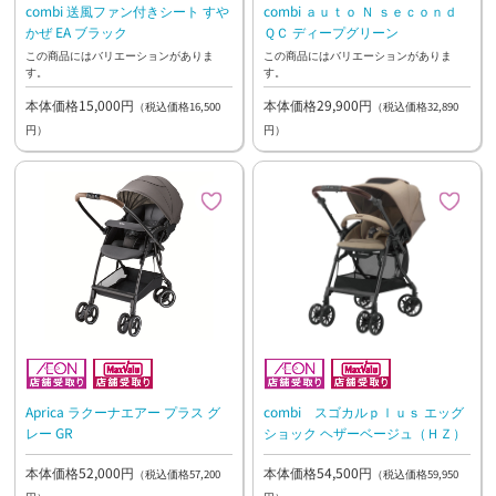
combi 送風ファン付きシート すや
combi ａｕｔｏ Ｎ ｓｅｃｏｎｄ
かぜ EA ブラック
ＱＣ ディープグリーン
この商品にはバリエーションがありま
この商品にはバリエーションがありま
す。
す。
本体価格15,000円
本体価格29,900円
（税込価格16,500
（税込価格32,890
円）
円）
Aprica ラクーナエアー プラス グ
combi スゴカルｐｌｕｓ エッグ
レー GR
ショック ヘザーベージュ（ＨＺ）
本体価格52,000円
本体価格54,500円
（税込価格57,200
（税込価格59,950