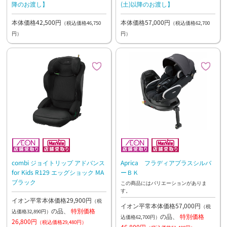
降のお渡し】
(土)以降のお渡し】
本体価格42,500円
本体価格57,000円
（税込価格46,750
（税込価格62,700
円）
円）
combi ジョイトリップ アドバンス
Aprica フラディアプラスシルバ
for Kids R129 エッグショック MA
ーＢＫ
ブラック
この商品にはバリエーションがありま
す。
イオン平常本体価格29,900円
（税
イオン平常本体価格57,000円
（税
の品、
特別価格
込価格32,890円）
の品、
特別価格
込価格62,700円）
26,800円
（税込価格29,480円）
46,800円