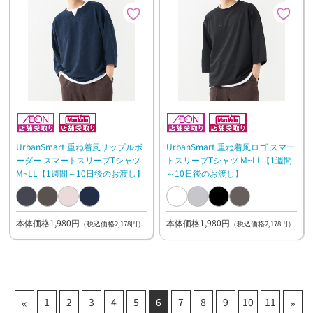
UrbanSmart 重ね着風リップルボ
UrbanSmart 重ね着風ロゴ スマー
ーダー スマートスリーブTシャツ
トスリーブTシャツ M~LL【1週間
M~LL【1週間～10日後のお渡し】
～10日後のお渡し】
本体価格1,980円
本体価格1,980円
（税込価格2,178円）
（税込価格2,178円）
«
»
1
2
3
4
5
6
7
8
9
10
11