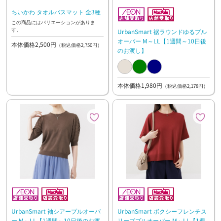
ちいかわ タオルバスマット 全3種
この商品にはバリエーションがありま
す。
UrbanSmart 裾ラウンドゆるプル
オーバー M～LL【1週間～10日後
本体価格2,500円
（税込価格2,750円）
のお渡し】
本体価格1,980円
（税込価格2,178円）
UrbanSmart 袖シアープルオーバ
UrbanSmart ボクシーフレンチス
ー M～LL【1週間～10日後のお渡
リーブプルオーバー M～LL【1週