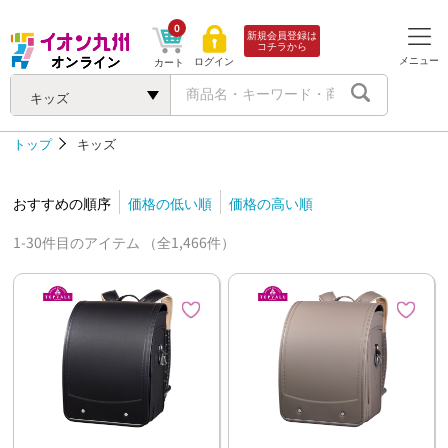
0
新規会員登録は
コチラから
メニュー
ログイン
カート
キッズ
トップ
キッズ
おすすめの順序
価格の低い順
価格の高い順
1-30件目のアイテム （全1,466件）