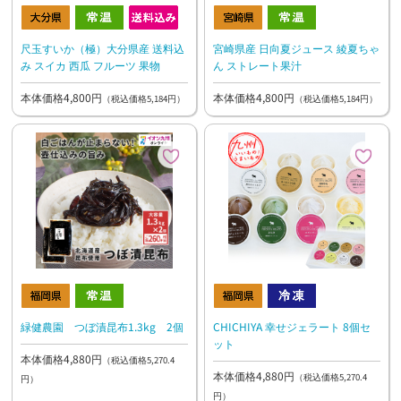
宮崎県産 日向夏ジュース 綾夏ちゃ
尺玉すいか（極）大分県産 送料込
ん ストレート果汁
み スイカ 西瓜 フルーツ 果物
本体価格4,800円
本体価格4,800円
（税込価格5,184円）
（税込価格5,184円）
緑健農園 つぼ漬昆布1.3kg 2個
CHICHIYA 幸せジェラート 8個セ
ット
本体価格4,880円
（税込価格5,270.4
本体価格4,880円
（税込価格5,270.4
円）
円）