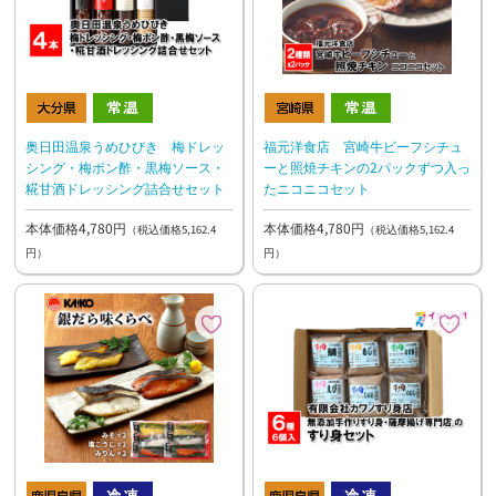
奥日田温泉うめひびき 梅ドレッ
福元洋食店 宮崎牛ビーフシチュ
シング・梅ポン酢・黒梅ソース・
ーと照焼チキンの2パックずつ入っ
糀甘酒ドレッシング詰合せセット
たニコニコセット
本体価格4,780円
本体価格4,780円
（税込価格5,162.4
（税込価格5,162.4
円）
円）