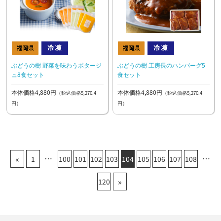
ぶどうの樹 野菜を味わうポタージ
ぶどうの樹 工房長のハンバーグ5
ュ8食セット
食セット
本体価格4,880円
本体価格4,880円
（税込価格5,270.4
（税込価格5,270.4
円）
円）
«
1
100
101
102
103
104
105
106
107
108
»
120