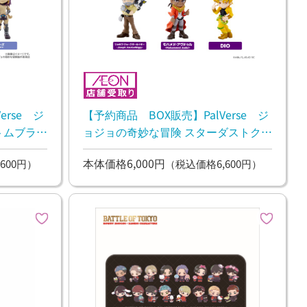
erse ジ
【予約商品 BOX販売】PalVerse ジ
トムブラッ
ョジョの奇妙な冒険 スターダストクル
5月上旬お
セイダース 1BOX6個入【5月上旬お
本体価格6,000円
600円）
（税込価格6,600円）
渡し予定】