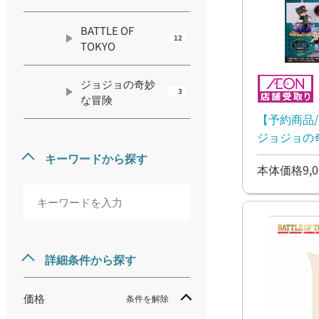
BATTLE OF
12
TOKYO
ジョジョの奇妙
3
な冒険
【予約商品/
ジョジョの
ルセイダース S
キーワードから探す
本体価格9,0
命- コン
【10月初
詳細条件から探す
価格
条件を解除