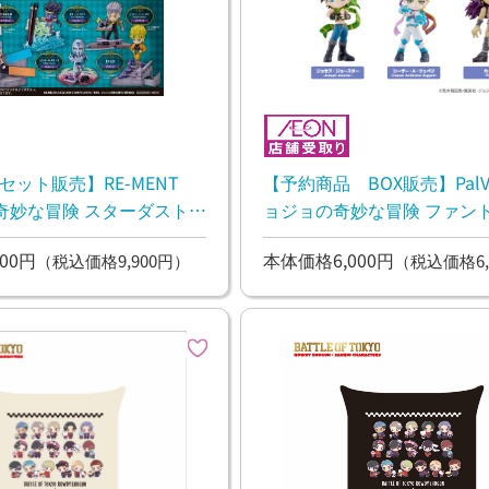
セット販売】RE-MENT
【予約商品 BOX販売】PalV
奇妙な冒険 スターダストク
ョジョの奇妙な冒険 ファン
TAND on DESK -宿
ド/戦闘潮流 1BOX6個入【
00円
本体価格6,000円
（税込価格9,900円）
（税込価格6,
プリートセット（全６種）
渡し予定】
旬お渡し予定】