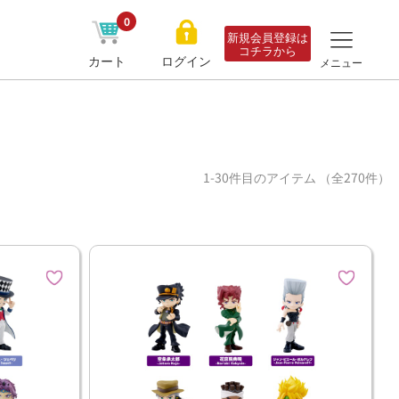
0
新規会員登録は
コチラから
カート
ログイン
メニュー
1-30件目のアイテム （全270件）